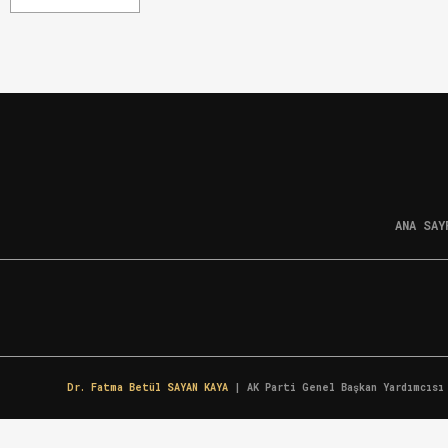
ANA SAY
Dr. Fatma Betül SAYAN KAYA
| AK Parti Genel Başkan Yardımcısı