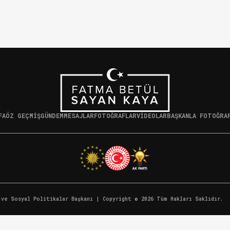
FA
ÖZ GEÇMİŞ
GÜNDEM
MESAJLAR
FOTOĞRAFLAR
VİDEOLAR
BAŞKANLA FOTOĞRA
 ve Sosyal Politikalar Başkanı | Copyright ©
2026
Tüm Hakları Saklıdır.