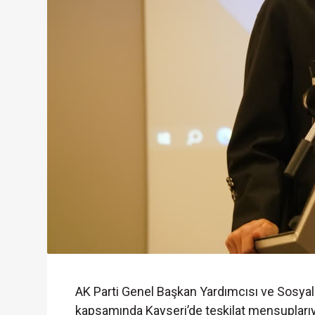
AK Parti Genel Başkan Yardımcısı ve Sosyal P
kapsamında Kayseri’de teşkilat mensuplarıyl