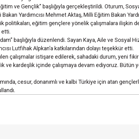
 Eğitim ve Gençlik” başlığıyla gerçekleştirildi. Oturum, So
ri Bakan Yardımcısı Mehmet Aktaş, Milli Eğitim Bakan Yard
 politikaları, eğitim gençlere yönelik çalışmalara ilişkin
etti.
ihdam” başlığıyla düzenlendi. Sayan Kaya, Aile ve Sosyal
ısı Lutfihak Alpkan’a katkılarından dolayı teşekkür etti.
en çalışmalar istişare edilerek, sahadaki durum, yeni fikirl
rlik ve kardeşlik içinde çalışmaya devam ediyoruz. Bütün yo
nda, cesur, donanımlı ve kalbi Türkiye için atan gençlerle
ullandı.