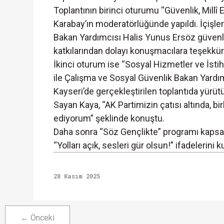
Toplantının birinci oturumu “Güvenlik, Millî
Karabay’ın moderatörlüğünde yapıldı. İçişle
Bakan Yardımcısı Halis Yunus Ersöz güvenlik
katkılarından dolayı konuşmacılara teşekkür 
İkinci oturum ise “Sosyal Hizmetler ve İst
ile Çalışma ve Sosyal Güvenlik Bakan Yardımc
Kayseri’de gerçekleştirilen toplantıda yürütül
Sayan Kaya, “AK Partimizin çatısı altında, bi
ediyorum” şeklinde konuştu.
Daha sonra “Söz Gençlikte” programı kapsamı
“Yolları açık, sesleri gür olsun!” ifadelerini k
28 Kasım 2025
← Önceki